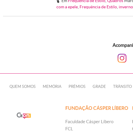
Em
Frequência de Estilo
,
Quadros
Mar
#
com a epele
,
Frequência de Estilo
,
inverno
Acompanhe
QUEM SOMOS
MEMÓRIA
PRÊMIOS
GRADE
TRÂNSITO
FUNDAÇÃO CÁSPER LÍBERO
Faculdade Cásper Líbero
FCL