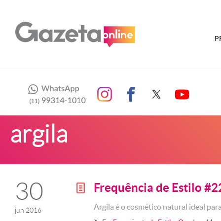
P
argila
30
Frequência de Estilo #2
g
Argila é o cosmético natural ideal par
jun 2016