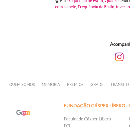
Em
Frequência de Estilo
,
Quadros
Mar
#
com a epele
,
Frequência de Estilo
,
inverno
Acompanhe
QUEM SOMOS
MEMÓRIA
PRÊMIOS
GRADE
TRÂNSITO
FUNDAÇÃO CÁSPER LÍBERO
Faculdade Cásper Líbero
FCL