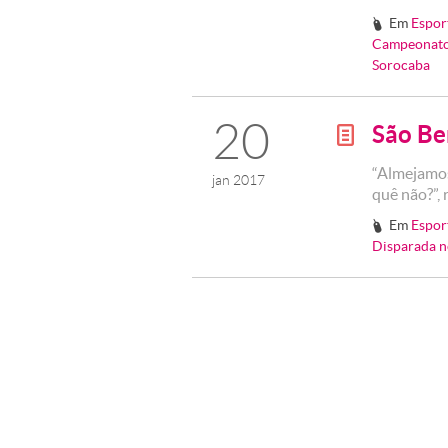
Em
Espor
#
Campeonato
Sorocaba
20
São Be
g
“Almejamos
jan 2017
quê não?”, 
Em
Espor
#
Disparada n