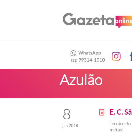
Azulão
8
E. C. S
g
Técnico do 
jan 2018
metas!