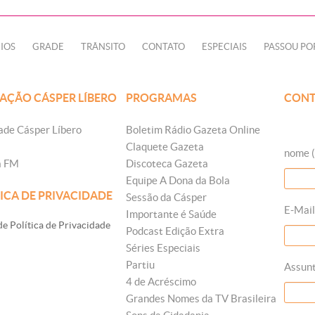
IOS
GRADE
TRÂNSITO
CONTATO
ESPECIAIS
PASSOU PO
AÇÃO CÁSPER LÍBERO
PROGRAMAS
CONT
ade Cásper Líbero
Boletim Rádio Gazeta Online
Claquete Gazeta
nome (
a FM
Discoteca Gazeta
Equipe A Dona da Bola
ICA DE PRIVACIDADE
Sessão da Cásper
E-Mail
Importante é Saúde
e Política de Privacidade
Podcast Edição Extra
Séries Especiais
Partiu
Assun
4 de Acréscimo
Grandes Nomes da TV Brasileira