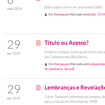
Bate-papo com o ex-atacante Euller.
maio 2019
Em
Destaques
Marcado em
Euller: O F
#
29
Título ou Acesso?
g
Goleiro Caíque conta qual será a estra
abr 2019
do Campeonato Brasileiro.
Em
Destaques
Marcado em
Campeonato
#
No Vestiário
,
Série B
29
Lembranças e Revelaçõ
g
César Sampaio relembra os tempos de 
abr 2019
para o título do Mundial de 1998.