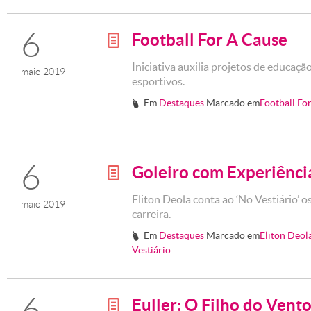
6
Football For A Cause
g
Iniciativa auxilia projetos de educaçã
maio 2019
esportivos.
Em
Destaques
Marcado em
Football Fo
#
6
Goleiro com Experiênci
g
Eliton Deola conta ao ‘No Vestiário’ o
maio 2019
carreira.
Em
Destaques
Marcado em
Eliton Deol
#
Vestiário
6
Euller: O Filho do Vent
g