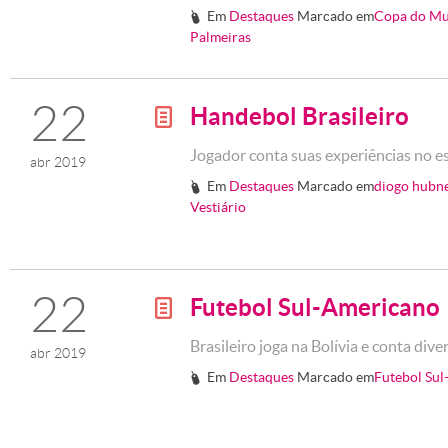
Em
Destaques
Marcado em
Copa do Mu
#
Palmeiras
22
Handebol Brasileiro
g
Jogador conta suas experiências no e
abr 2019
Em
Destaques
Marcado em
diogo hubn
#
Vestiário
22
Futebol Sul-Americano
g
Brasileiro joga na Bolívia e conta div
abr 2019
Em
Destaques
Marcado em
Futebol Su
#