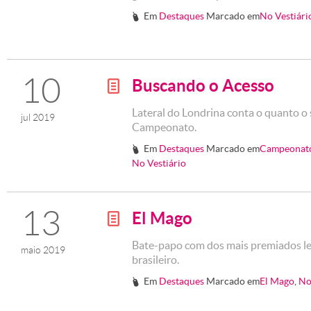
Em
Destaques
Marcado em
No Vestiári
#
10
Buscando o Acesso
g
Lateral do Londrina conta o quanto o 
jul 2019
Campeonato.
Em
Destaques
Marcado em
Campeonato 
#
No Vestiário
13
El Mago
g
Bate-papo com dos mais premiados le
maio 2019
brasileiro.
Em
Destaques
Marcado em
El Mago
,
No
#