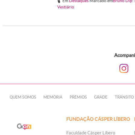
Em
Destaques
Marcado em
Bruno Dip: 
#
Vestiário
Acompanhe
QUEM SOMOS
MEMÓRIA
PRÊMIOS
GRADE
TRÂNSITO
FUNDAÇÃO CÁSPER LÍBERO
Faculdade Cásper Líbero