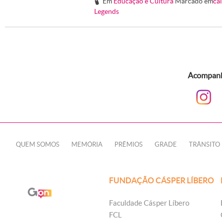
Em
Educação e Cultura
Marcado em
ca
#
Legends
Acompanhe
QUEM SOMOS
MEMÓRIA
PRÊMIOS
GRADE
TRÂNSITO
FUNDAÇÃO CÁSPER LÍBERO
Faculdade Cásper Líbero
FCL