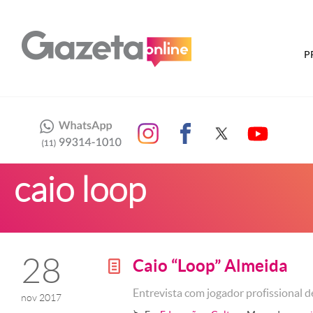
P
caio loop
28
Caio “Loop” Almeida
g
Entrevista com jogador profissional 
nov 2017