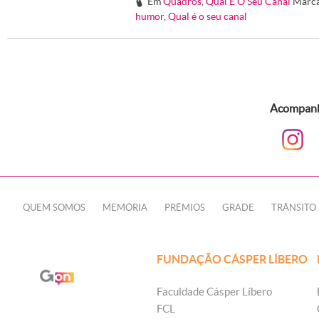
Em
Quadros
,
Qual É O Seu Canal
Marc
#
humor
,
Qual é o seu canal
Acompanhe
QUEM SOMOS
MEMÓRIA
PRÊMIOS
GRADE
TRÂNSITO
FUNDAÇÃO CÁSPER LÍBERO
Faculdade Cásper Líbero
FCL