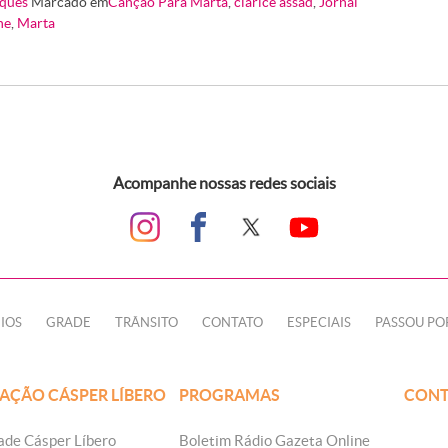
ques
Marcado em
Canção Para Marta
,
clarice assad
,
Jornal
ne
,
Marta
Acompanhe nossas redes sociais
IOS
GRADE
TRÂNSITO
CONTATO
ESPECIAIS
PASSOU PO
AÇÃO CÁSPER LÍBERO
PROGRAMAS
CONT
ade Cásper Líbero
Boletim Rádio Gazeta Online