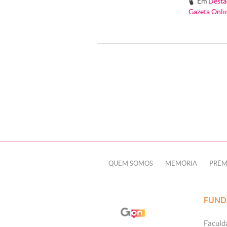
Em
Desta
#
Gazeta Onli
QUEM SOMOS
MEMÓRIA
PRÊM
FUND
Faculd