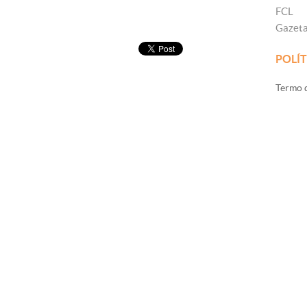
FCL
Gazet
POLÍT
Termo d