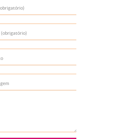
obrigatório)
 (obrigatório)
to
agem