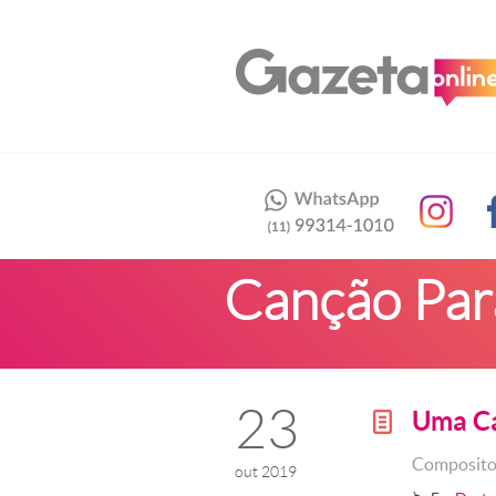
Canção Par
23
Uma Ca
g
Compositor
out 2019