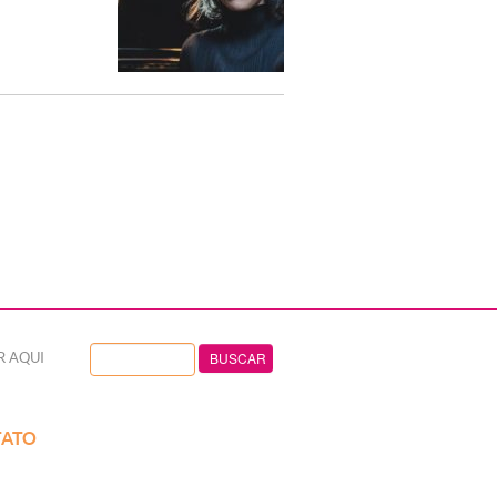
R AQUI
ATO