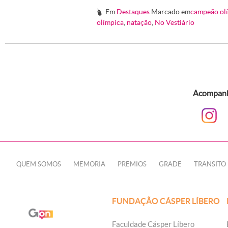
Em
Destaques
Marcado em
campeão ol
#
olímpica
,
natação
,
No Vestiário
Acompanhe
QUEM SOMOS
MEMÓRIA
PRÊMIOS
GRADE
TRÂNSITO
FUNDAÇÃO CÁSPER LÍBERO
Faculdade Cásper Líbero