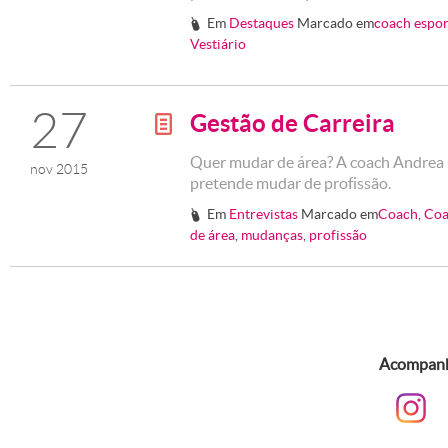
Em
Destaques
Marcado em
coach espor
#
Vestiário
27
Gestão de Carreira
g
Quer mudar de área? A coach Andrea 
nov 2015
pretende mudar de profissão.
Em
Entrevistas
Marcado em
Coach
,
Coa
#
de área
,
mudanças
,
profissão
Acompanhe