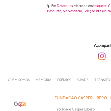
Em
Destaques
Marcado em
basquete
,
C
#
Basquete
,
No Vestiário
,
Seleção Brasileir
Acompanhe
QUEM SOMOS
MEMÓRIA
PRÊMIOS
GRADE
TRÂNSITO
FUNDAÇÃO CÁSPER LÍBERO
Faculdade Cásper Líbero