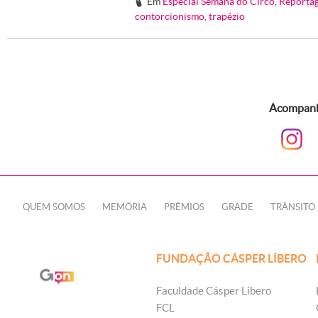
Em
Especial Semana do Circo
,
Reporta
#
contorcionismo
,
trapézio
Acompanhe
QUEM SOMOS
MEMÓRIA
PRÊMIOS
GRADE
TRÂNSITO
FUNDAÇÃO CÁSPER LÍBERO
Faculdade Cásper Líbero
FCL