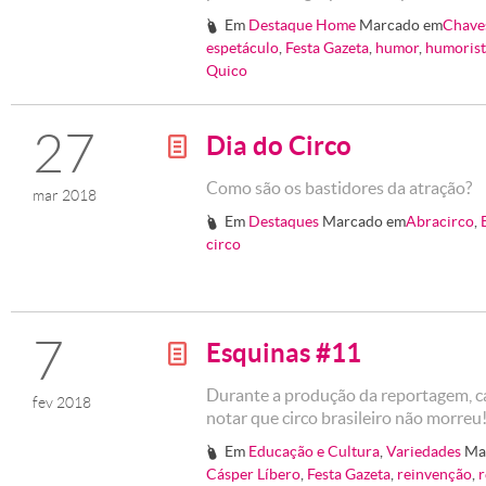
Em
Destaque Home
Marcado em
Chave
#
espetáculo
,
Festa Gazeta
,
humor
,
humorist
Quico
27
Dia do Circo
g
Como são os bastidores da atração?
mar 2018
Em
Destaques
Marcado em
Abracirco
,
#
circo
7
Esquinas #11
g
Durante a produção da reportagem, c
fev 2018
notar que circo brasileiro não morre
Em
Educação e Cultura
,
Variedades
Ma
#
Cásper Líbero
,
Festa Gazeta
,
reinvenção
,
r