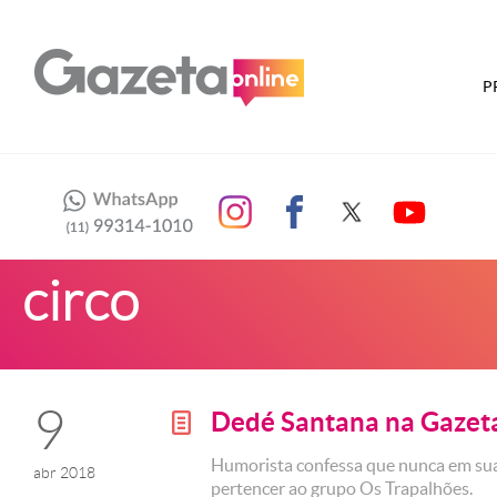
P
circo
9
Dedé Santana na Gaze
g
Humorista confessa que nunca em su
abr 2018
pertencer ao grupo Os Trapalhões.