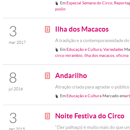
Em
Especial Semana do Circo
,
Reporta
#
piolin
3
Ilha dos Macacos
g
A tradição e a contemporaneidade d
mar 2017
Em
Educação e Cultura
,
Variedades
Ma
#
circo mirambio
,
ilha dos macacos
,
oficina
8
Andarilho
g
Atração criada para agradar o público
jul 2016
Em
Educação e Cultura
Marcado em
ar
#
3
Noite Festiva do Circo
g
“(Ser palhaço) é muito mais do que um
dez 2015