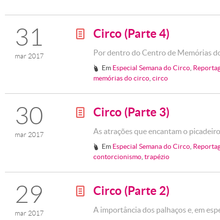
31
Circo (Parte 4)
g
Por dentro do Centro de Memórias d
mar 2017
Em
Especial Semana do Circo
,
Reporta
#
memórias do circo
,
circo
30
Circo (Parte 3)
g
As atrações que encantam o picadeir
mar 2017
Em
Especial Semana do Circo
,
Reporta
#
contorcionismo
,
trapézio
29
Circo (Parte 2)
g
A importância dos palhaços e, em espec
mar 2017