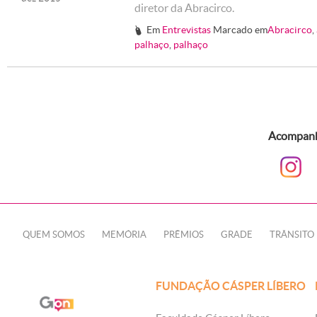
diretor da Abracirco.
Em
Entrevistas
Marcado em
Abracirco
,
#
palhaço
,
palhaço
Acompanhe
QUEM SOMOS
MEMÓRIA
PRÊMIOS
GRADE
TRÂNSITO
FUNDAÇÃO CÁSPER LÍBERO