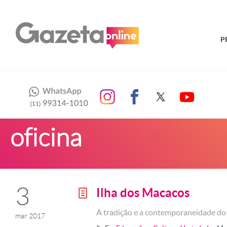
P
oficina
3
Ilha dos Macacos
g
A tradição e a contemporaneidade d
mar 2017