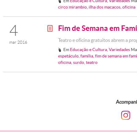
Em
Educação e Cultura
,
Variedades
Ma
#
circo mirambio
,
ilha dos macacos
,
oficina
4
Fim de Semana em Famí
g
Teatro e oficina gratuitos abrem a p
mar 2016
Em
Educação e Cultura
,
Variedades
Ma
#
espetáculo
,
família
,
fim de semana em famí
oficina
,
surdo
,
teatro
Acompanhe