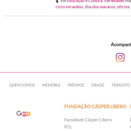
Em
Educação e Cultura
,
Variedades
Ma
#
circo mirambio
,
ilha dos macacos
,
oficina
Acompanhe
QUEM SOMOS
MEMÓRIA
PRÊMIOS
GRADE
TRÂNSITO
FUNDAÇÃO CÁSPER LÍBERO
Faculdade Cásper Líbero
FCL