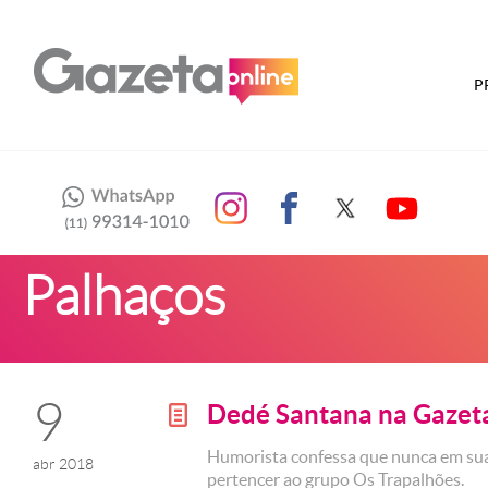
P
Palhaços
9
Dedé Santana na Gaze
g
Humorista confessa que nunca em su
abr 2018
pertencer ao grupo Os Trapalhões.