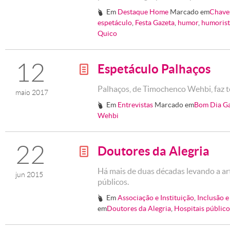
Em
Destaque Home
Marcado em
Chave
#
espetáculo
,
Festa Gazeta
,
humor
,
humorist
Quico
12
Espetáculo Palhaços
g
Palhaços, de Timochenco Wehbi, faz 
maio 2017
Em
Entrevistas
Marcado em
Bom Dia G
#
Wehbi
22
Doutores da Alegria
g
Há mais de duas décadas levando a ar
jun 2015
públicos.
Em
Associação e Instituição
,
Inclusão 
#
em
Doutores da Alegria
,
Hospitais público