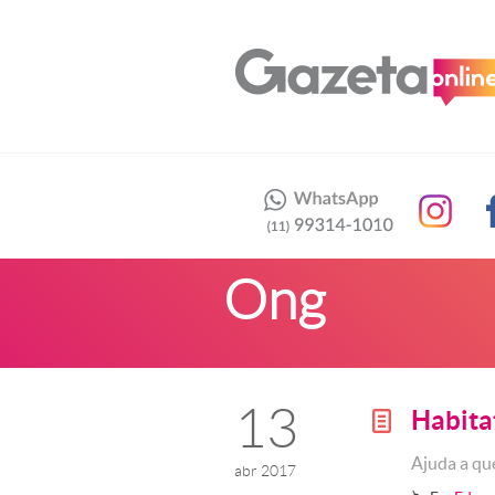
Ong
13
Habita
g
Ajuda a q
abr 2017