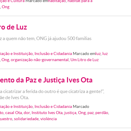
ção e Cultura
Marcado em
habitação
,
habitat para a
,
Ong
ro de Luz
z a quem não tem, ONG já ajudou 500 famílias
!
iação e Instituição
,
Inclusão e Cidadania
Marcado em
luz
,
luz
,
Ong
,
organização não-governamental
,
Um Litro de Luz
nto da Paz e Justiça Ives Ota
 cicatrizar a ferida do outro é que cicatriza a gente!”,
mãe de Ives Ota.
iação e Instituição
,
Inclusão e Cidadania
Marcado
to
,
casal Ota
,
dor
,
Instituto Ives Ota
,
justiça
,
Ong
,
paz
,
perdão
,
questro
,
solidariedade
,
violência