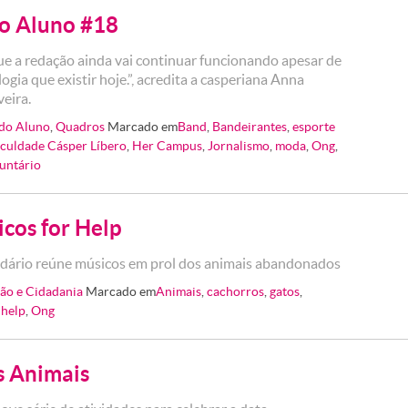
o Aluno #18
ue a redação ainda vai continuar funcionando apesar de
ogia que existir hoje.”, acredita a casperiana Anna
veira.
do Aluno
,
Quadros
Marcado em
Band
,
Bandeirantes
,
esporte
culdade Cásper Líbero
,
Her Campus
,
Jornalismo
,
moda
,
Ong
,
luntário
icos for Help
idário reúne músicos em prol dos animais abandonados
são e Cidadania
Marcado em
Animais
,
cachorros
,
gatos
,
 help
,
Ong
s Animais