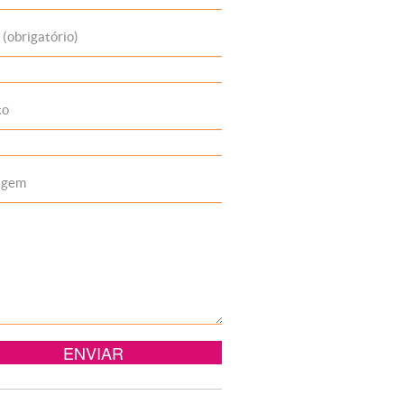
 (obrigatório)
to
agem