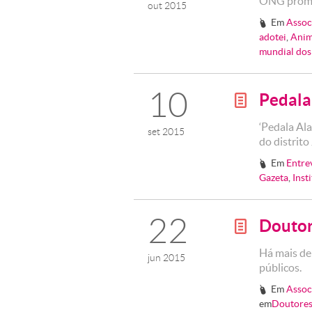
ONG promov
out 2015
Em
Assoc
#
adotei
,
Anim
mundial dos
10
Pedala
g
‘Pedala Al
set 2015
do distrit
Em
Entre
#
Gazeta
,
Inst
22
Doutor
g
Há mais de
jun 2015
públicos.
Em
Assoc
#
em
Doutores