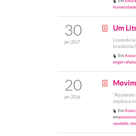
Em
Educa
#
humanidade
30
Um Lit
g
Levando lu
jan 2017
brasileiras
Em
Assoc
#
engarrafada
20
Movime
g
“Ajudando a
jan 2016
explica a 
Em
Assoc
#
em
assassina
saudade
,
se