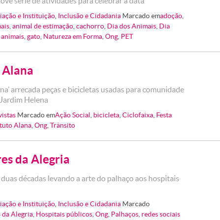
e série de atividades para celebrar a data
iação e Instituição
,
Inclusão e Cidadania
Marcado em
adoção
,
ais
,
animal de estimação
,
cachorro
,
Dia dos Animais
,
Dia
 animais
,
gato
,
Natureza em Forma
,
Ong
,
PET
 Alana
ana’ arrecada peças e bicicletas usadas para comunidade
o Jardim Helena
vistas
Marcado em
Ação Social
,
bicicleta
,
Ciclofaixa
,
Festa
ituto Alana
,
Ong
,
Trânsito
es da Alegria
 duas décadas levando a arte do palhaço aos hospitais
iação e Instituição
,
Inclusão e Cidadania
Marcado
 da Alegria
,
Hospitais públicos
,
Ong
,
Palhaços
,
redes sociais