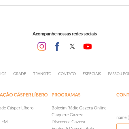
Acompanhe nossas redes sociais
IOS
GRADE
TRÂNSITO
CONTATO
ESPECIAIS
PASSOU PO
AÇÃO CÁSPER LÍBERO
PROGRAMAS
CONT
ade Cásper Líbero
Boletim Rádio Gazeta Online
Claquete Gazeta
nome (
a FM
Discoteca Gazeta
Equipe A Dona da Bola