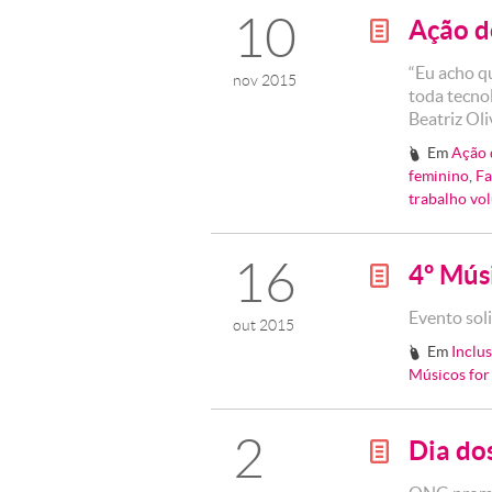
10
Ação d
g
“Eu acho q
nov 2015
toda tecnol
Beatriz Oli
Em
Ação 
#
feminino
,
Fa
trabalho vo
16
4º Mús
g
Evento sol
out 2015
Em
Inclu
#
Músicos for
2
Dia do
g