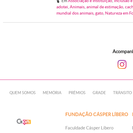
Em
Associação e Instituição
,
Inclusão 
#
adotei
,
Animais
,
animal de estimação
,
cac
mundial dos animais
,
gato
,
Natureza em F
Acompanhe
QUEM SOMOS
MEMÓRIA
PRÊMIOS
GRADE
TRÂNSITO
FUNDAÇÃO CÁSPER LÍBERO
Faculdade Cásper Líbero