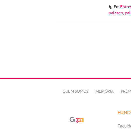
Em
Entre
#
palhaço
,
pal
QUEM SOMOS
MEMÓRIA
PRÊM
FUND
Faculd