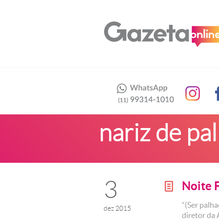
nariz de pa
3
Noite 
g
“(Ser palha
dez 2015
diretor da