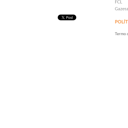
FCL
Gazet
POLÍT
Termo d