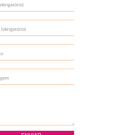
obrigatório)
 (obrigatório)
to
agem