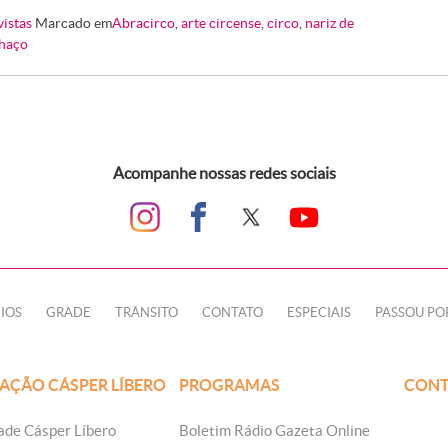
vistas
Marcado em
Abracirco
,
arte circense
,
circo
,
nariz de
haço
Acompanhe nossas redes sociais
IOS
GRADE
TRÂNSITO
CONTATO
ESPECIAIS
PASSOU PO
AÇÃO CÁSPER LÍBERO
PROGRAMAS
CONT
ade Cásper Líbero
Boletim Rádio Gazeta Online