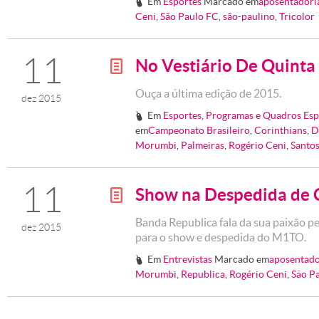
Em
Esportes
Marcado em
aposentadori
#
Ceni
,
São Paulo FC
,
são-paulino
,
Tricolor
11
No Vestiário De Quinta
g
Ouça a última edição de 2015.
dez 2015
Em
Esportes
,
Programas e Quadros Esp
#
em
Campeonato Brasileiro
,
Corinthians
,
D
Morumbi
,
Palmeiras
,
Rogério Ceni
,
Santo
11
Show na Despedida de 
g
Banda Republica fala da sua paixão pel
dez 2015
para o show e despedida do M1TO.
Em
Entrevistas
Marcado em
aposentado
#
Morumbi
,
Republica
,
Rogério Ceni
,
Sâo P