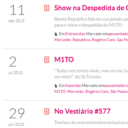
11
Show na Despedida de 
g
Banda Republica fala da sua paixão pel
dez 2015
para o show e despedida do M1TO.
Em
Entrevistas
Marcado em
aposentado
#
Morumbi
,
Republica
,
Rogério Ceni
,
Sâo P
2
M1TO
g
“Todos nós temos ídolo, mas só nós (s
jul 2015
um mito!”, diz fã Tricolor.
Em
Esportes
Marcado em
aposentadori
#
M1TO
,
Morumbi
,
Rogério Ceni
,
São Paulo
29
No Vestiário #577
g
Trechos de uma entrevista exclusiva 
jun 2015