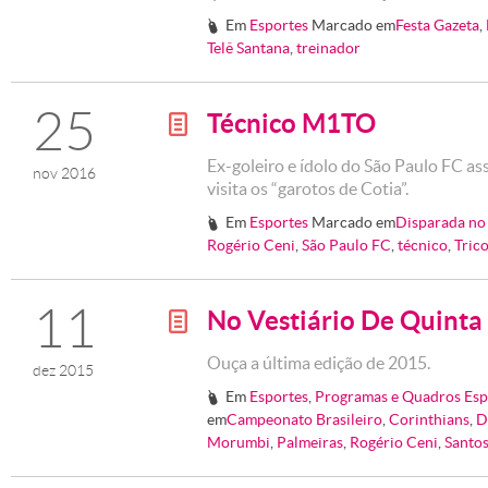
Em
Esportes
Marcado em
Festa Gazeta
,
#
Telê Santana
,
treinador
25
Técnico M1TO
g
Ex-goleiro e ídolo do São Paulo FC a
nov 2016
visita os “garotos de Cotia”.
Em
Esportes
Marcado em
Disparada no
#
Rogério Ceni
,
São Paulo FC
,
técnico
,
Tric
11
No Vestiário De Quinta
g
Ouça a última edição de 2015.
dez 2015
Em
Esportes
,
Programas e Quadros Esp
#
em
Campeonato Brasileiro
,
Corinthians
,
D
Morumbi
,
Palmeiras
,
Rogério Ceni
,
Santo