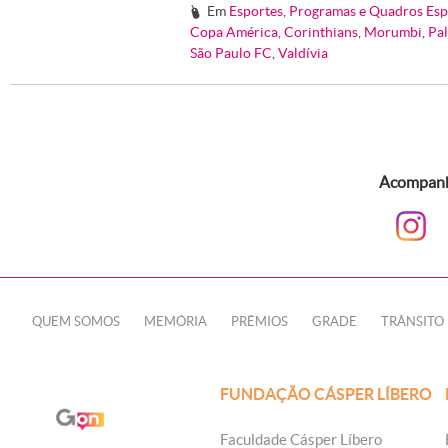
Em
Esportes
,
Programas e Quadros Esp
#
Copa América
,
Corinthians
,
Morumbi
,
Pa
São Paulo FC
,
Valdívia
Acompanhe
QUEM SOMOS
MEMÓRIA
PRÊMIOS
GRADE
TRÂNSITO
FUNDAÇÃO CÁSPER LÍBERO
Faculdade Cásper Líbero