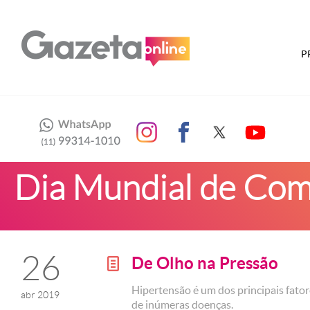
P
Dia Mundial de Com
26
De Olho na Pressão
g
Hipertensão é um dos principais fator
abr 2019
de inúmeras doenças.