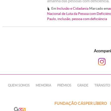
amanhã das pessoas com deficiência.
Em
Inclusão e Cidadania
Marcado em
a
#
Nacional de Luta da Pessoa com Deficiên
Paulo
,
inclusão
,
pessoa com deficiência
Acompanhe
QUEM SOMOS
MEMÓRIA
PRÊMIOS
GRADE
TRÂNSITO
FUNDAÇÃO CÁSPER LÍBERO