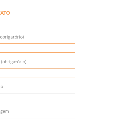
ATO
obrigatório)
 (obrigatório)
to
agem