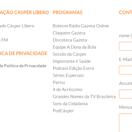
AÇÃO CÁSPER LÍBERO
PROGRAMAS
CONT
ade Cásper Líbero
Boletim Rádio Gazeta Online
Claquete Gazeta
nome (
a FM
Discoteca Gazeta
Equipe A Dona da Bola
ICA DE PRIVACIDADE
Sessão da Cásper
E-Mail
Importante é Saúde
e Política de Privacidade
Podcast Edição Extra
Séries Especiais
Partiu
Assun
4 de Acréscimo
Grandes Nomes da TV Brasileira
Sons da Cidadania
Mens
PodCásper