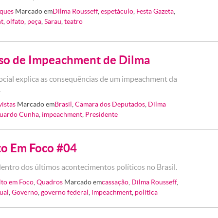
ques
Marcado em
Dilma Rousseff
,
espetáculo
,
Festa Gazeta
,
t
,
olfato
,
peça
,
Sarau
,
teatro
so de Impeachment de Dilma
social explica as consequências de um impeachment da
.
vistas
Marcado em
Brasil
,
Câmara dos Deputados
,
Dilma
uardo Cunha
,
impeachment
,
Presidente
to Em Foco #04
dentro dos últimos acontecimentos políticos no Brasil.
lto em Foco
,
Quadros
Marcado em
cassação
,
Dilma Rousseff
,
ual
,
Governo
,
governo federal
,
impeachment
,
política