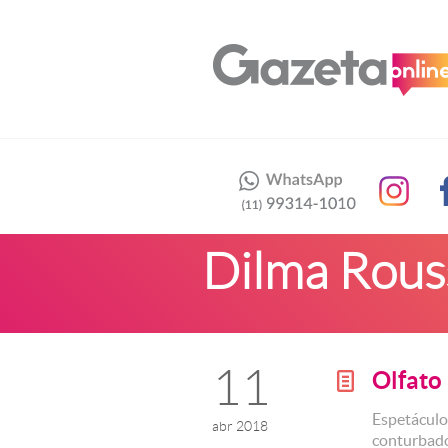
Dilma Rous
11
Olfato
g
Espetáculo
abr 2018
conturbado