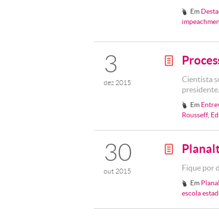
Em
Desta
#
impeachmen
3
Proces
g
Cientista 
dez 2015
presidente
Em
Entre
#
Rousseff
,
Ed
30
Planal
g
Fique por 
out 2015
Em
Plana
#
escola estad