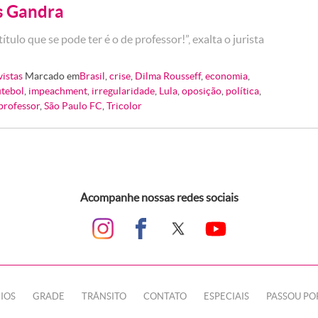
es Gandra
ítulo que se pode ter é o de professor!”, exalta o jurista
vistas
Marcado em
Brasil
,
crise
,
Dilma Rousseff
,
economia
,
utebol
,
impeachment
,
irregularidade
,
Lula
,
oposição
,
política
,
professor
,
São Paulo FC
,
Tricolor
Acompanhe nossas redes sociais
IOS
GRADE
TRÂNSITO
CONTATO
ESPECIAIS
PASSOU PO