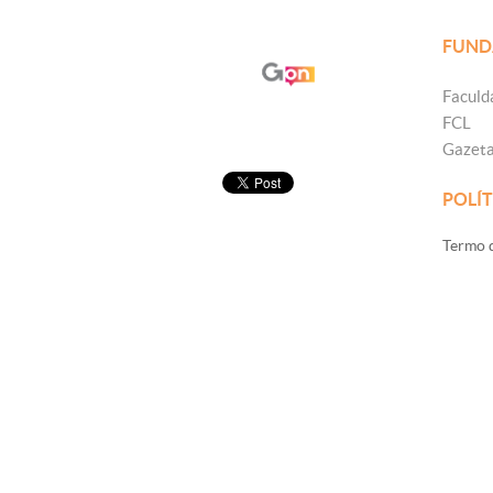
FUND
Faculd
FCL
Gazet
POLÍT
Termo d