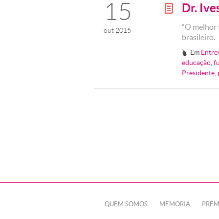
15
Dr. Iv
g
“O melhor t
out 2015
brasileiro.
Em
Entre
#
educação
,
f
Presidente
,
QUEM SOMOS
MEMÓRIA
PRÊM