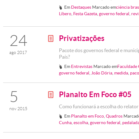
Em
Destaques
Marcado em
ciência bras
#
Líbero
,
Festa Gazeta
,
governo federal
,
revi
24
Privatizações
g
Pacote dos governos federal e municip
ago 2017
País?
Em
Entrevistas
Marcado em
Faculdade 
#
governo federal
,
João Dória
,
medida
,
paco
5
Planalto Em Foco #05
g
Como funcionará a escolha do relato
nov 2015
Em
Planalto em Foco
,
Quadros
Marcad
#
Cunha
,
escolha
,
governo federal
,
pedalada