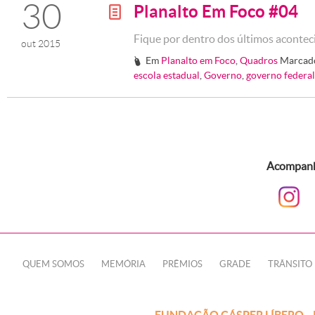
30
Planalto Em Foco #04
g
Fique por dentro dos últimos aconteci
out 2015
Em
Planalto em Foco
,
Quadros
Marcad
#
escola estadual
,
Governo
,
governo federal
Acompanhe
QUEM SOMOS
MEMÓRIA
PRÊMIOS
GRADE
TRÂNSITO