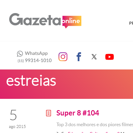
P
estreias
5
Super 8 #104
g
Top 3 dos melhores e dos piores film
ago 2015