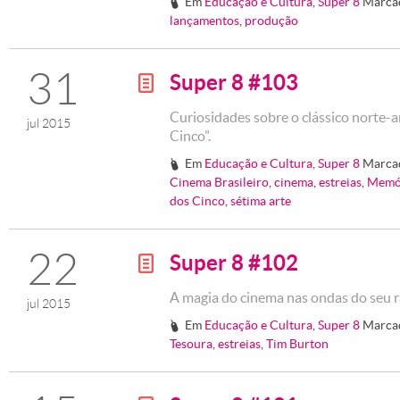
Em
Educação e Cultura
,
Super 8
Marca
#
lançamentos
,
produção
31
Super 8 #103
g
Curiosidades sobre o clássico norte-
jul 2015
Cinco”.
Em
Educação e Cultura
,
Super 8
Marca
#
Cinema Brasileiro
,
cinema
,
estreias
,
Memór
dos Cinco
,
sétima arte
22
Super 8 #102
g
A magia do cinema nas ondas do seu 
jul 2015
Em
Educação e Cultura
,
Super 8
Marca
#
Tesoura
,
estreias
,
Tim Burton