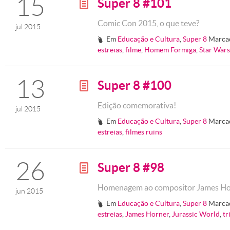
15
Super 8 #101
g
Comic Con 2015, o que teve?
jul 2015
Em
Educação e Cultura
,
Super 8
Marca
#
estreias
,
filme
,
Homem Formiga
,
Star Wars
13
Super 8 #100
g
Edição comemorativa!
jul 2015
Em
Educação e Cultura
,
Super 8
Marca
#
estreias
,
filmes ruins
26
Super 8 #98
g
Homenagem ao compositor James Ho
jun 2015
Em
Educação e Cultura
,
Super 8
Marca
#
estreias
,
James Horner
,
Jurassic World
,
tr