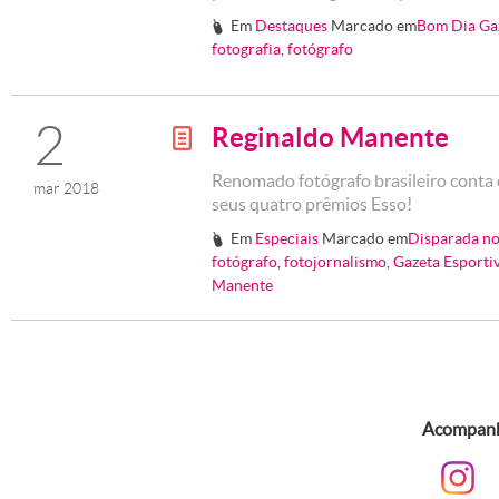
Em
Destaques
Marcado em
Bom Dia Ga
#
fotografia
,
fotógrafo
2
Reginaldo Manente
g
Renomado fotógrafo brasileiro conta 
mar 2018
seus quatro prêmios Esso!
Em
Especiais
Marcado em
Disparada no
#
fotógrafo
,
fotojornalismo
,
Gazeta Esporti
Manente
Acompanhe