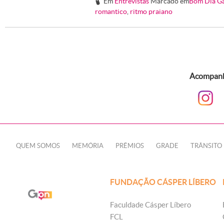
Em
Entrevistas
Marcado em
Bom Dia G
#
romantico
,
ritmo praiano
Acompanhe
QUEM SOMOS
MEMÓRIA
PRÊMIOS
GRADE
TRÂNSITO
FUNDAÇÃO CÁSPER LÍBERO
Faculdade Cásper Líbero
FCL