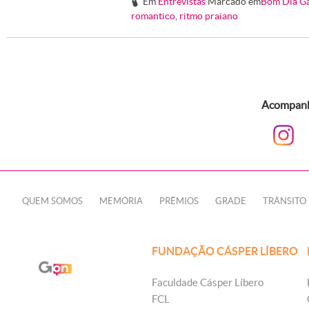
Em
Entrevistas
Marcado em
Bom Dia G
#
romantico
,
ritmo praiano
Acompanhe
QUEM SOMOS
MEMÓRIA
PRÊMIOS
GRADE
TRÂNSITO
FUNDAÇÃO CÁSPER LÍBERO
Faculdade Cásper Líbero
FCL