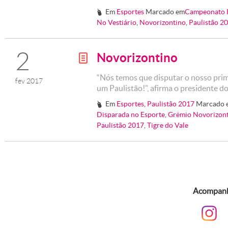
Em
Esportes
Marcado em
Campeonato P
#
No Vestiário
,
Novorizontino
,
Paulistão 2
2
Novorizontino
g
“Nós temos que disputar o nosso pri
fev 2017
um Paulistão!”, afirma o presidente d
Em
Esportes
,
Paulistão 2017
Marcado 
#
Disparada no Esporte
,
Grêmio Novorizon
Paulistão 2017
,
Tigre do Vale
Acompanhe