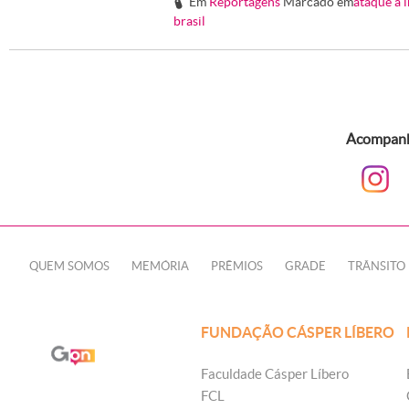
Em
Reportagens
Marcado em
ataque a 
#
brasil
Acompanhe
QUEM SOMOS
MEMÓRIA
PRÊMIOS
GRADE
TRÂNSITO
FUNDAÇÃO CÁSPER LÍBERO
Faculdade Cásper Líbero
FCL