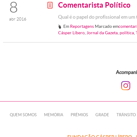
8
Comentarista Político
g
Qual é o papel do profissional em um 
abr 2016
Em
Reportagens
Marcado em
comentari
#
Cásper Líbero
,
Jornal da Gazeta
,
política
,
Acompanhe
QUEM SOMOS
MEMÓRIA
PRÊMIOS
GRADE
TRÂNSITO