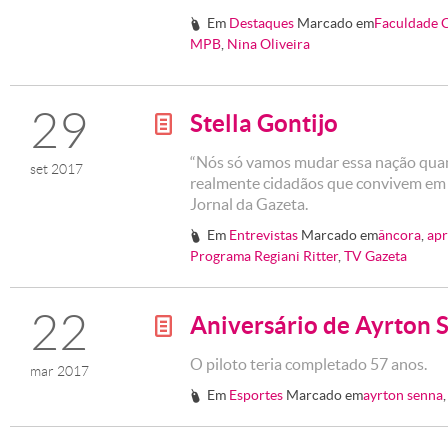
Em
Destaques
Marcado em
Faculdade C
#
MPB
,
Nina Oliveira
29
Stella Gontijo
g
“Nós só vamos mudar essa nação quan
set 2017
realmente cidadãos que convivem em s
Jornal da Gazeta.
Em
Entrevistas
Marcado em
âncora
,
apr
#
Programa Regiani Ritter
,
TV Gazeta
22
Aniversário de Ayrton 
g
O piloto teria completado 57 anos.
mar 2017
Em
Esportes
Marcado em
ayrton senna
#