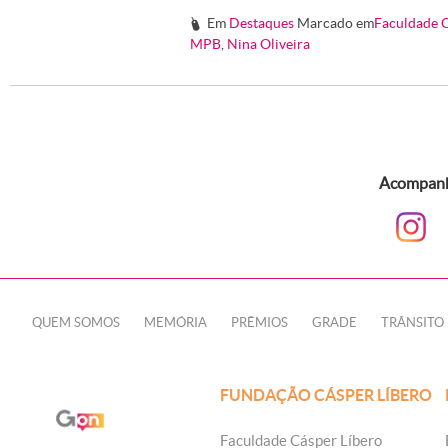
Em
Destaques
Marcado em
Faculdade C
#
MPB
,
Nina Oliveira
Acompanhe
QUEM SOMOS
MEMÓRIA
PRÊMIOS
GRADE
TRÂNSITO
FUNDAÇÃO CÁSPER LÍBERO
Faculdade Cásper Líbero