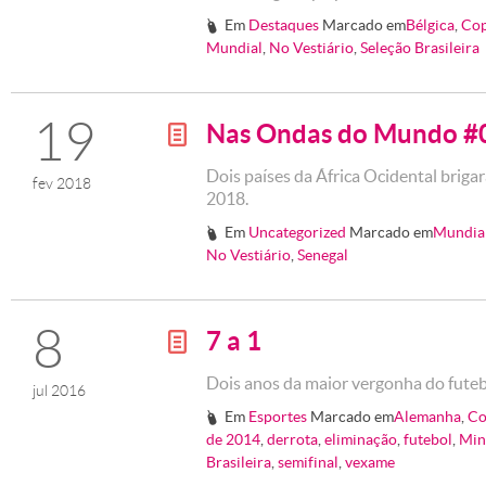
Em
Destaques
Marcado em
Bélgica
,
Cop
#
Mundial
,
No Vestiário
,
Seleção Brasileira
19
Nas Ondas do Mundo #
g
Dois países da África Ocidental briga
fev 2018
2018.
Em
Uncategorized
Marcado em
Mundia
#
No Vestiário
,
Senegal
8
7 a 1
g
Dois anos da maior vergonha do futeb
jul 2016
Em
Esportes
Marcado em
Alemanha
,
Co
#
de 2014
,
derrota
,
eliminação
,
futebol
,
Min
Brasileira
,
semifinal
,
vexame