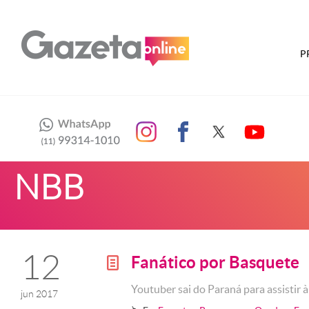
P
NBB
12
Fanático por Basquete
g
Youtuber sai do Paraná para assistir 
jun 2017