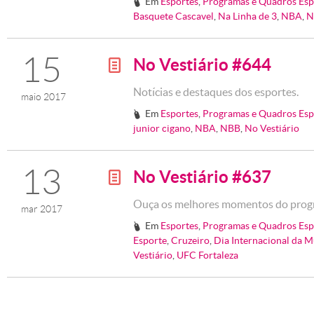
Em
Esportes
,
Programas e Quadros Esp
#
Basquete Cascavel
,
Na Linha de 3
,
NBA
,
N
15
No Vestiário #644
g
Notícias e destaques dos esportes.
maio 2017
Em
Esportes
,
Programas e Quadros Esp
#
junior cigano
,
NBA
,
NBB
,
No Vestiário
13
No Vestiário #637
g
Ouça os melhores momentos do prog
mar 2017
Em
Esportes
,
Programas e Quadros Esp
#
Esporte
,
Cruzeiro
,
Dia Internacional da M
Vestiário
,
UFC Fortaleza