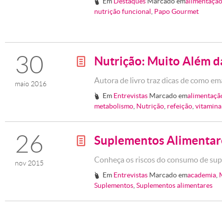
Em
Destaques
Marcado em
alimentaçã
#
nutrição funcional
,
Papo Gourmet
30
Nutrição: Muito Além d
g
Autora de livro traz dicas de como e
maio 2016
Em
Entrevistas
Marcado em
alimentaçã
#
metabolismo
,
Nutrição
,
refeição
,
vitamina
26
Suplementos Alimentar
g
Conheça os riscos do consumo de su
nov 2015
Em
Entrevistas
Marcado em
academia
,
#
Suplementos
,
Suplementos alimentares