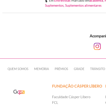
Em
Entrevistas
Marcado em
academia
,
#
Suplementos
,
Suplementos alimentares
Acompanhe
QUEM SOMOS
MEMÓRIA
PRÊMIOS
GRADE
TRÂNSITO
FUNDAÇÃO CÁSPER LÍBERO
Faculdade Cásper Líbero
FCL