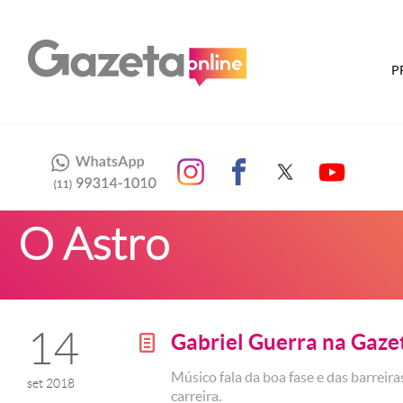
P
O Astro
14
Gabriel Guerra na Gaz
g
Músico fala da boa fase e das barreira
set 2018
carreira.