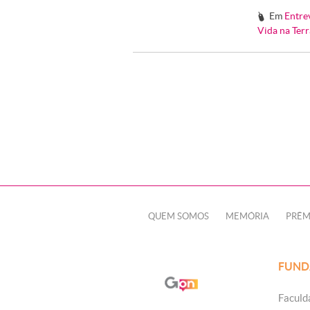
Em
Entre
#
Vida na Terr
QUEM SOMOS
MEMÓRIA
PRÊM
FUND
Faculd