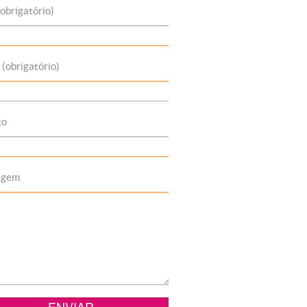
obrigatório)
 (obrigatório)
to
agem