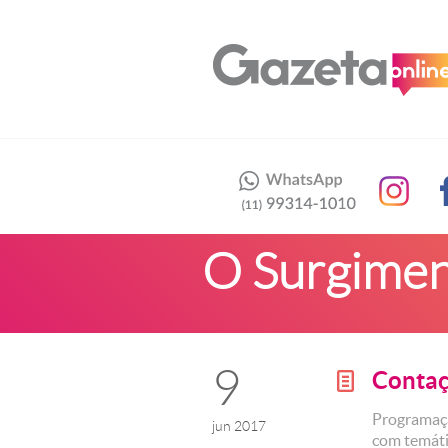
O Surgiment
9
Contaç
g
Programaçã
jun 2017
com temáti