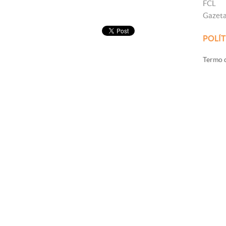
FCL
Gazet
POLÍT
Termo d