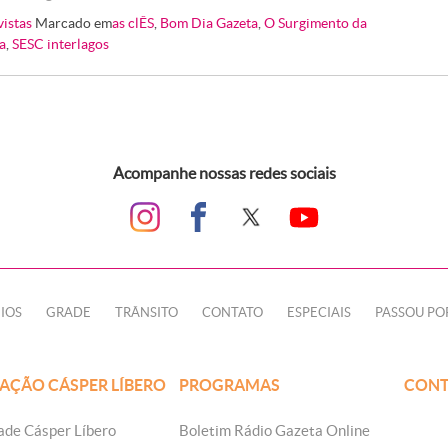
vistas
Marcado em
as clÊS
,
Bom Dia Gazeta
,
O Surgimento da
a
,
SESC interlagos
Acompanhe nossas redes sociais
IOS
GRADE
TRÂNSITO
CONTATO
ESPECIAIS
PASSOU PO
AÇÃO CÁSPER LÍBERO
PROGRAMAS
CONT
ade Cásper Líbero
Boletim Rádio Gazeta Online