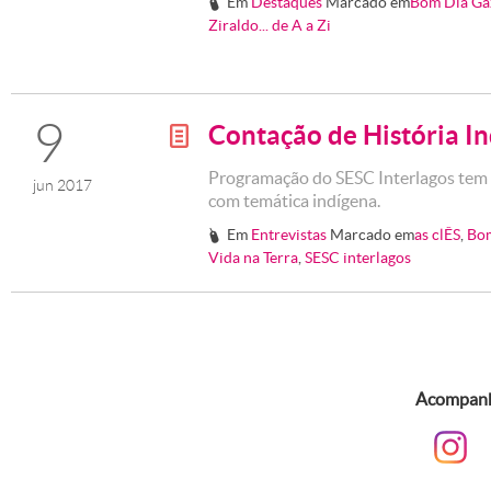
Em
Destaques
Marcado em
Bom Dia Ga
#
Ziraldo... de A a Zi
9
Contação de História I
g
Programação do SESC Interlagos tem c
jun 2017
com temática indígena.
Em
Entrevistas
Marcado em
as clÊS
,
Bom
#
Vida na Terra
,
SESC interlagos
Acompanhe