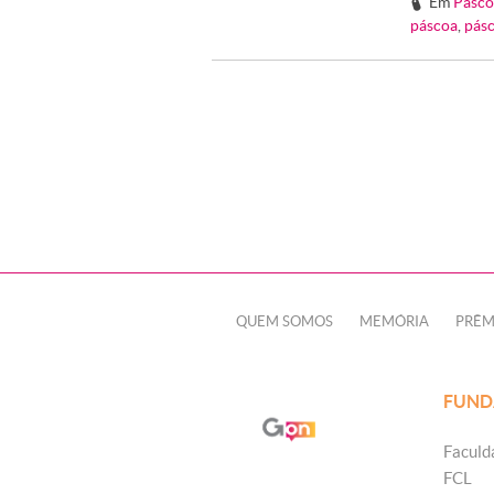
Em
Pásco
#
páscoa
,
pás
QUEM SOMOS
MEMÓRIA
PRÊM
FUND
Faculd
FCL