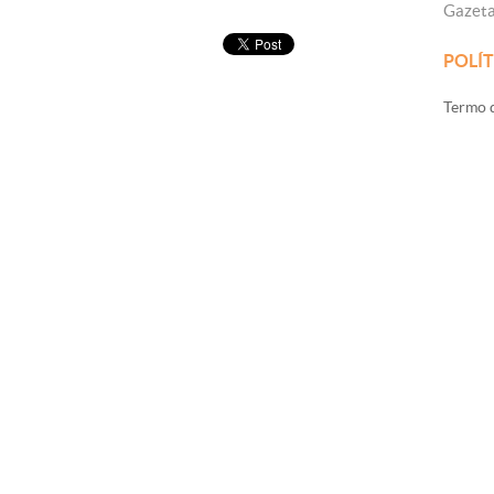
Gazet
POLÍT
Termo d