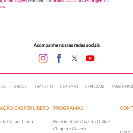
a
,
Reportagens
Marcado em
Jornal da Gazeta AM
,
origem da
coa
Acompanhe nossas redes sociais
IOS
GRADE
TRÂNSITO
CONTATO
ESPECIAIS
PASSOU PO
AÇÃO CÁSPER LÍBERO
PROGRAMAS
CONT
ade Cásper Líbero
Boletim Rádio Gazeta Online
Claquete Gazeta
nome (