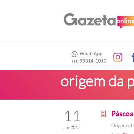
origem da 
11
Páscoa 
g
Origem e h
abr 2017