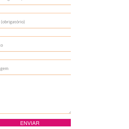
 (obrigatório)
to
agem