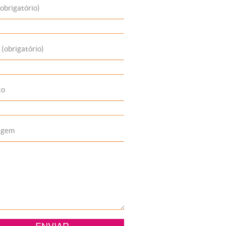
obrigatório)
 (obrigatório)
to
agem