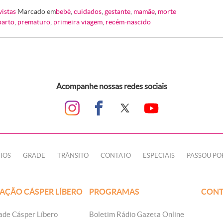
vistas
Marcado em
bebê
,
cuidados
,
gestante
,
mamãe
,
morte
parto
,
prematuro
,
primeira viagem
,
recém-nascido
Acompanhe nossas redes sociais
IOS
GRADE
TRÂNSITO
CONTATO
ESPECIAIS
PASSOU PO
AÇÃO CÁSPER LÍBERO
PROGRAMAS
CONT
ade Cásper Líbero
Boletim Rádio Gazeta Online