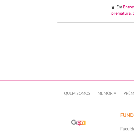
Em
Entre
#
prematura
,
QUEM SOMOS
MEMÓRIA
PRÊM
FUND
Faculd