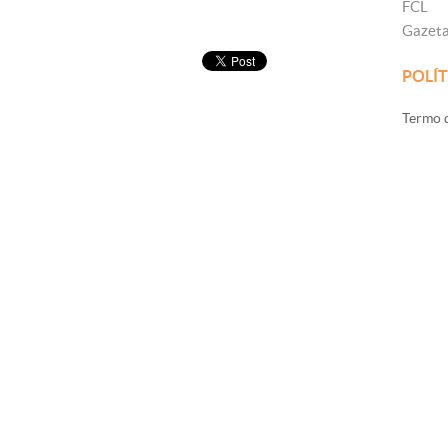
FCL
Gazet
POLÍT
Termo d