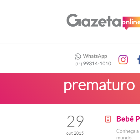
prematuro
29
Bebê 
g
Conheça a 
out 2015
mundo.