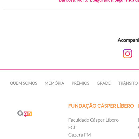
Barbosa
,
Norton
,
Segurança
,
Segurança d
Acompanhe
QUEM SOMOS
MEMÓRIA
PRÊMIOS
GRADE
TRÂNSITO
FUNDAÇÃO CÁSPER LÍBERO
Faculdade Cásper Líbero
FCL
Gazeta FM