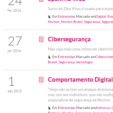
24
Surto de Zika Vírus é usado para esp
fev 2016
Em
Entrevistas
Marcado em
Digital
,
Ema
#
Norton
,
Norton Brasil
,
Segurança
,
Seguran
27
Cibersegurança
g
Não seja mais uma vítima do cibercri
jan 2016
Em
Entrevistas
Marcado em
Cibercrim
#
Brasil
,
Segurança
,
tecnologia
1
Comportamento Digital
g
“Hoje não se tem um ataque direciona
dez 2015
mas sim aos indivíduos, que são multi
especialista de segurança da Norton.
Em
Entrevistas
Marcado em
Antivirus
,
#