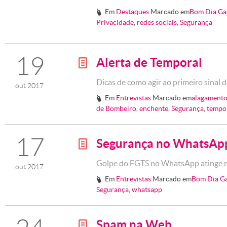
Em
Destaques
Marcado em
Bom Dia Ga
#
Privacidade
,
redes sociais
,
Segurança
19
Alerta de Temporal
g
Dicas de como agir ao primeiro sinal
out 2017
Em
Entrevistas
Marcado em
alagament
#
de Bombeiro
,
enchente
,
Segurança
,
tempo
17
Segurança no WhatsAp
g
Golpe do FGTS no WhatsApp atinge ma
out 2017
Em
Entrevistas
Marcado em
Bom Dia G
#
Segurança
,
whatsapp
Spam na Web
g