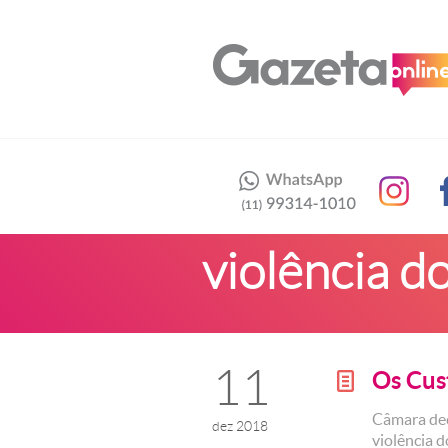
violência d
11
Os Cus
g
Câmara dec
dez 2018
violência 