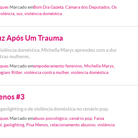
ques
Marcado em
Bom Dia Gazeta
,
Câmara dos Deputados
,
Os
iolência
,
sus
,
violência doméstica
uz Após Um Trauma
violência doméstica, Michella Marys aprendeu com a dor
utras mulheres.
ques
Marcado em
empoderamento feminino
,
Michella Marys
,
giani Ritter
,
violência contra mulher
,
violência doméstica
enos #3
gaslighting e de violência doméstica no cenário pop.
ques
Marcado em
abuso psicológico
,
cenário pop
,
Faixa
l
,
gaslighting
,
Pisa Menos
,
relacionamento abusivo
,
violência