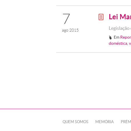
7
Lei Ma
g
Legislação
ago 2015
Em
Repor
#
doméstica
,
v
QUEM SOMOS
MEMÓRIA
PRÊM