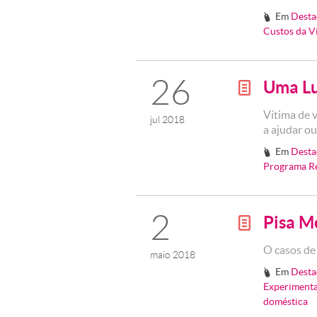
Em
Desta
#
Custos da V
26
Uma L
g
Vítima de 
jul 2018
a ajudar o
Em
Desta
#
Programa Re
2
Pisa M
g
O casos de 
maio 2018
Em
Desta
#
Experimenta
doméstica