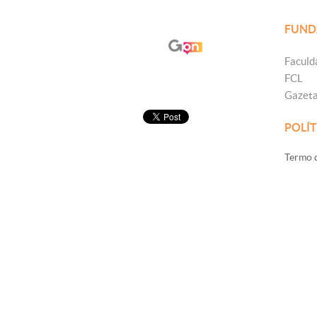
FUND
Faculd
FCL
Gazet
POLÍT
Termo d