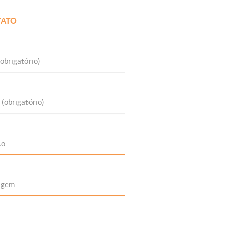
ATO
obrigatório)
 (obrigatório)
to
agem