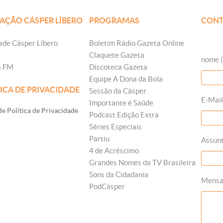
AÇÃO CÁSPER LÍBERO
PROGRAMAS
CONT
ade Cásper Líbero
Boletim Rádio Gazeta Online
Claquete Gazeta
nome (
a FM
Discoteca Gazeta
Equipe A Dona da Bola
ICA DE PRIVACIDADE
Sessão da Cásper
E-Mail
Importante é Saúde
e Política de Privacidade
Podcast Edição Extra
Séries Especiais
Partiu
Assun
4 de Acréscimo
Grandes Nomes da TV Brasileira
Sons da Cidadania
Mens
PodCásper