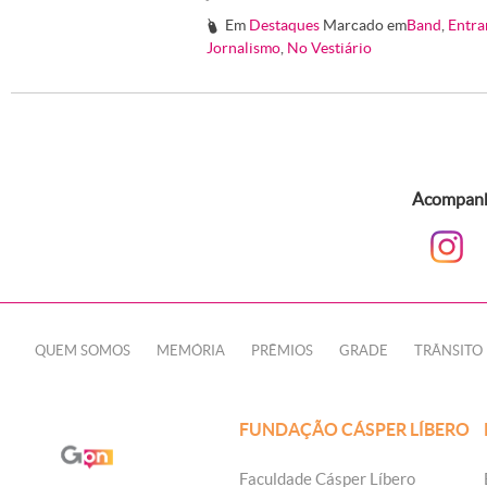
Em
Destaques
Marcado em
Band
,
Entra
#
Jornalismo
,
No Vestiário
Acompanhe
QUEM SOMOS
MEMÓRIA
PRÊMIOS
GRADE
TRÂNSITO
FUNDAÇÃO CÁSPER LÍBERO
Faculdade Cásper Líbero