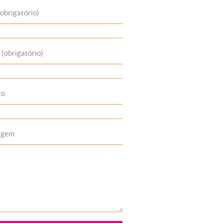
obrigatório)
 (obrigatório)
to
agem