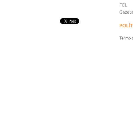
FCL
Gazet
POLÍT
Termo d