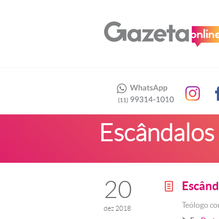
Escândalos 
20
Escând
g
Teólogo co
dez 2018