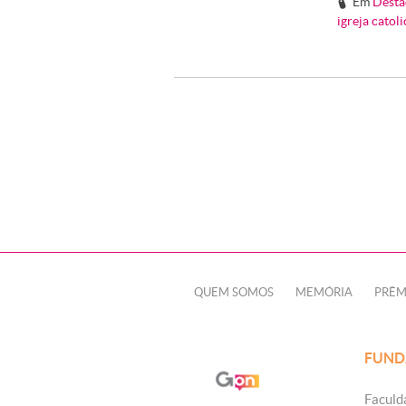
Em
Desta
#
igreja catoli
QUEM SOMOS
MEMÓRIA
PRÊM
FUND
Faculd