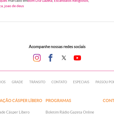
ques
Marcado em
Bom Dia Gazeta
,
Escândalos Religiosos
,
ca
,
joao de deus
Acompanhe nossas redes sociais
IOS
GRADE
TRÂNSITO
CONTATO
ESPECIAIS
PASSOU PO
AÇÃO CÁSPER LÍBERO
PROGRAMAS
CONT
ade Cásper Líbero
Boletim Rádio Gazeta Online