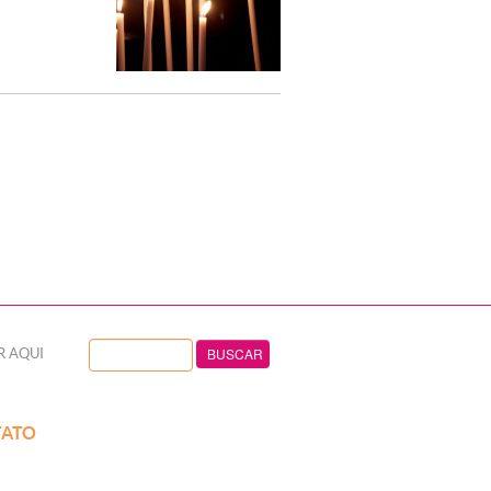
R AQUI
ATO