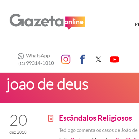
P
joao de deus
20
Escândalos Religiosos
g
Teólogo comenta os casos de João de 
dez 2018