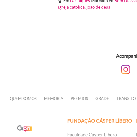
Em
Destaques
Marcado em
Bom Dia Ga
#
igreja catolica
,
joao de deus
Acompanhe
QUEM SOMOS
MEMÓRIA
PRÊMIOS
GRADE
TRÂNSITO
FUNDAÇÃO CÁSPER LÍBERO
Faculdade Cásper Líbero