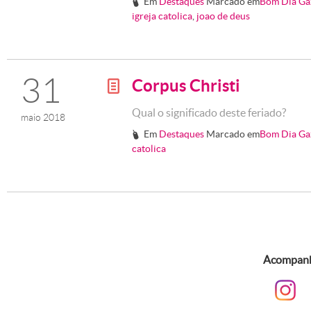
Em
Destaques
Marcado em
Bom Dia Ga
#
igreja catolica
,
joao de deus
31
Corpus Christi
g
Qual o significado deste feriado?
maio 2018
Em
Destaques
Marcado em
Bom Dia Ga
#
catolica
Acompanhe