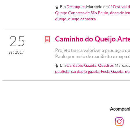
Em
Destaques
Marcado em
1º Festival 
#
Queijo Canastra de São Paulo
,
doce de lei
queijo
,
queijo canastra
25
Caminho do Queijo Arte
g
Projeto busca valorizar a produção qu
set 2017
Paulo por meio de manifesto e mapa de
Em
Cardápio Gazeta
,
Quadros
Marcad
#
paulista
,
cardapio gazeta
,
Festa Gazeta
,
qu
Acompanhe